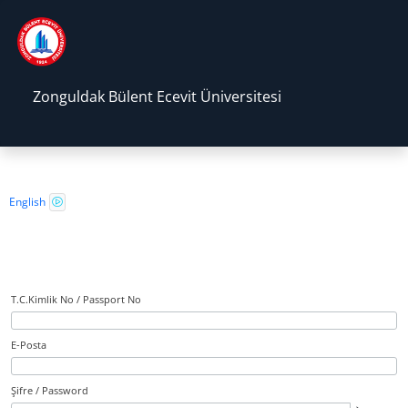
Zonguldak Bülent Ecevit Üniversitesi
Güvenlik Kodunu Seslendirmek İçin Enter tuşuna basınız
English
T.C.Kimlik No / Passport No
E-Posta
Şifre / Password